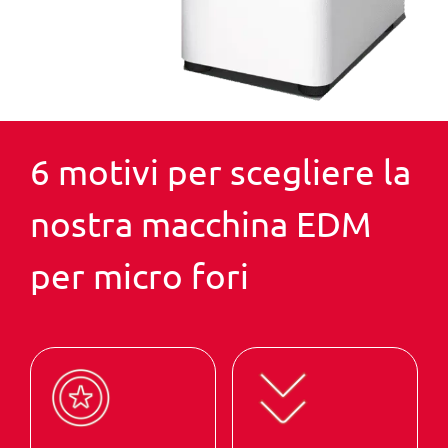
6 motivi per scegliere la
nostra macchina EDM
per micro fori