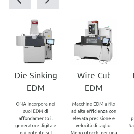
Die-Sinking
Wire-Cut
EDM
EDM
ONA incorpora nei
Macchine EDM a filo
suoi EDM di
ad alta efficienza con
affondamento il
elevata precisione e
p
generatore digitale
velocità di taglio.
Sa
più potente sul
Meno ritocchi per una