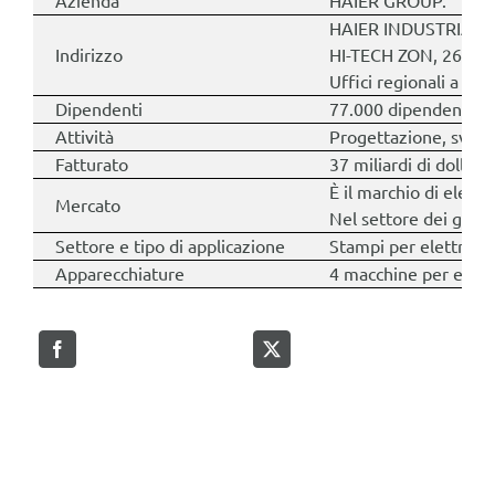
Azienda
HAIER GROUP.
HAIER INDUSTRIAL 
Indirizzo
HI-TECH ZON, 26610
Uffici regionali a Par
Dipendenti
77.000 dipendenti.
Attività
Progettazione, svilupp
Fatturato
37 miliardi di dollari
È il marchio di elett
Mercato
Nel settore dei grand
Settore e tipo di applicazione
Stampi per elettrodom
Apparecchiature
4 macchine per elet