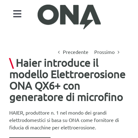
Salta
al
Toggle
contenuto
Navigation
Prodotti
Settori
Precedente
Prossimo
Automazione
\
Haier introduce il
modello Elettroerosione
Servizi
ONA QX6+
con
Casi di successo
generatore di microfino
Attualità
Contatti
HAIER, produttore n. 1 nel mondo dei grandi
elettrodomestici si basa su ONA come fornitore di
ONA EDM
fiducia di macchine per elettroerosione.
Cerca